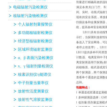
剂量进行精确高效的连
电磁辐射污染检测仪
满足各类关口门厅、车
间、实时、在线式辐射
核辐射污染物检测仪
现有的安全系统，将放
扫描设备和金属探测器
个人辐射剂量报警仪
统，提高各种安全检测
多功能核辐射检测仪
LB111
具有自动报
示灯，当探测到放射性
经济型核辐射检测仪
备连入了安全网络，可
者停止传送带）。
LB11
区域环境辐射监测仪
LB111
提供多种不同类
α、β 表面污染检测仪
计数器、电离室和中子
离室探测器用于探测γ射
x、γ 辐射剂量检测仪
的核物质、核武器或其
两个探测器，两个探测
核素识别仪/γ能谱仪
查看单个通道的监测数
中子剂量当量率仪
总和。
性能特点：
放射性活度测量仪
l
单通道或双通道监测模
l
多种探测器选择：
GM
放射性气溶胶监测仪
l
低剂量
/
高剂量监测模