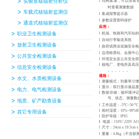
实验室核辐射分析仪
l
结构紧凑，可以安装
时查看测量数据
车载式核辐射监测仪
l
集成报警提示器
l
参数设置密码保护
通道式核辐射监测仪
应用：
职业卫生检测设备
l
机场、铁路和汽车站的
l
自动行李输送系统
放射卫生检测设备
l
政府或商业设施安全检
l
边境检查站、会展中心
公共安全检测设备
l
环境安全及公共安全部
l
核电厂、变电所及高压
信息安全检测设备
。。。。。。
规格：
水文、水质检测设备
l
测量模式：剂量率
/
计
l
显示：双行显示液晶显
电力、电气检测设备
l
数据存储：循环缓冲
号、状态、测量数
地质、矿产勘查设备
o
o
l
工作温度：
-5
C~50
C
l
相对湿度：
10%~90%
其它专用设备
l
防护等级：
IP65
l
电源：
110V/ 220V AC
l
尺寸：
24cm x 19.5cm x
l
重量：
4.8kg
（不含探