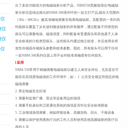
出了多款功能强大的电磁辐射分析产品。NBM550宽频场强仪/电磁辐
射分析仪是纳达推出的NBM-500系列中的一款主打产品,能在大范围内
测仪
（5Hz－60GHz）极其准确地测量非电离电磁辐射。其配置的一系列高
性能探头覆盖了从长波到微波辐射的所有频率，通过配备不同类型的
测仪
探头可以测量电场、磁场强度，同时配备有普通探头和其他基于人体
测仪
安全标准的计权类型探头，这些探头均通过独立校准，并且使用非挥
量仪
发性存储器存储探头参数和校准参数。因此，所有探头可以用于任何
一款NBM-500系列仪器上而不会对校准准确度有任何损失。
仪
l 应用
NBM-550常用于精确测量电磁辐射以建立人体安全评估，尤其是在可
能存在高强度电磁场的工作环境中，如： 1. 公共安全规定所指定的电
磁场测量
2. 界定电磁安全区域
3. 测量和监测广播、雷达等设备周边的场强
4. 测量手机基站和卫星通信系统的场强是否符合安全标准限值
5. 工业领域场强测量，例如焊接设备，高频加热、回火、干燥设备
6. 测量以保护使用透热疗法的工作人员和使用其他高频辐射的医疗仪
器的人员