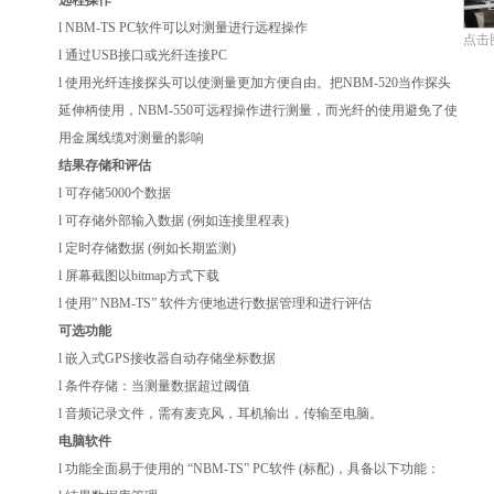
远程操作
l NBM-TS PC软件可以对测量进行远程操作
点击
l 通过USB接口或光纤连接PC
l 使用光纤连接探头可以使测量更加方便自由。把NBM-520当作探头
延伸柄使用，NBM-550可远程操作进行测量，而光纤的使用避免了使
用金属线缆对测量的影响
结果存储和评估
l 可存储5000个数据
l 可存储外部输入数据 (例如连接里程表)
l 定时存储数据 (例如长期监测)
l 屏幕截图以bitmap方式下载
l 使用” NBM-TS” 软件方便地进行数据管理和进行评估
可选功能
l 嵌入式GPS接收器自动存储坐标数据
l 条件存储：当测量数据超过阈值
l 音频记录文件，需有麦克风，耳机输出，传输至电脑。
电脑软件
l 功能全面易于使用的 “NBM-TS” PC软件 (标配)，具备以下功能：