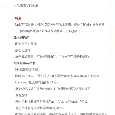
7. 电磁兼容的测量
。。。。。。
l 特点
Narda宽频测量仪NBM-550适合于现场使用。即使在困难的操作条件
下，仍能确保显示结果准确简明快速，其特点如下：
显示和操作
l 图形化用户界面
l 多语言选择
l 单色液晶背景，可选照明时间，在强光下仍能轻松读取
结果显示与评估
l 5种结果显示方式：
l 即时值(Actual)；最小值(Min)；最大值保持(Max Hold)；平均值
(Average)；最大平均值(Max Avg)
l 历史记忆模式可连续存储8小时的测量结果和结果时域图
l 单位选择：
l 当使用非计权探头时显示V/m、A/m、mW/cm2、W/m2；
l 当使用计权探头时显示限值百分比%
l 内置公众安全标准限值，在确知频率的情况下，测量结果可直接显示